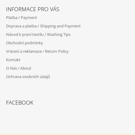
Á
A
INFORMACE PRO VÁS
P
J
Platba / Payment
A
Í
Doprava a platba / Shipping and Payment
T
T
Návod k praní textilu / Washing Tips
Í
?
Obchodní podmínky
Vrácení a reklamace / Return Policy
Kontakt
O Nás / About
HLEDAT
Ochrana osobních údajů
D
O
FACEBOOK
P
O
R
U
Č
U