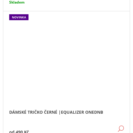
Skladem
NOVINKA
DÁMSKÉ TRIČKO ČERNÉ |EQUALIZER ONEDNB
DE
od
490 Kč