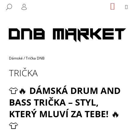
K
Přejít
NÁKUP
M
HLEDAT
na
KOŠÍK
O
PŘIHLÁŠENÍ
ZPĚT
ZPĚT
obsah
Š
Í
C
K
O
P
O
Domů
Dámské
/
Trička DNB
T
Ř
TRIČKA
E
B
👕🔥
DÁMSKÁ DRUM AND
U
BASS TRIČKA – STYL,
J
E
KTERÝ MLUVÍ ZA TEBE!
🔥
T
👕
E
N