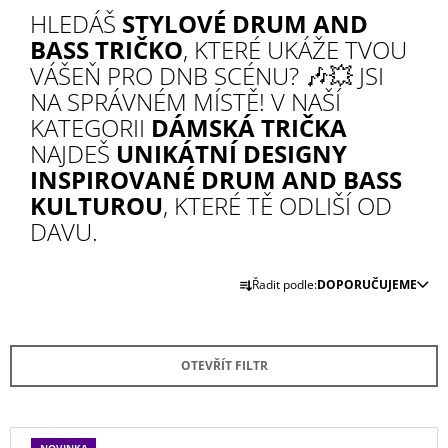
HLEDÁŠ
STYLOVÉ DRUM AND
A
BASS TRIČKO
, KTERÉ UKÁŽE TVOU
J
VÁŠEŇ PRO DNB SCÉNU? 🎶💥 JSI
Í
NA SPRÁVNÉM MÍSTĚ! V NAŠÍ
T
KATEGORII
DÁMSKÁ TRIČKA
?
NAJDEŠ
UNIKÁTNÍ DESIGNY
INSPIROVANÉ DRUM AND BASS
KULTUROU
, KTERÉ TĚ ODLIŠÍ OD
DAVU.
HLEDAT
Ř
Řadit podle:
DOPORUČUJEME
A
D
Z
O
E
P
OTEVŘÍT FILTR
O
N
R
Í
U
Č
P
V
U