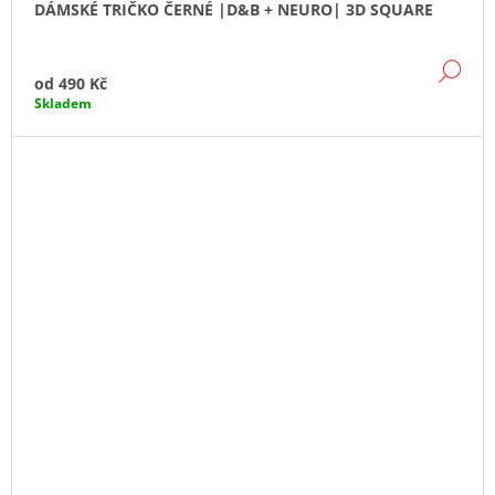
DÁMSKÉ TRIČKO ČERNÉ |D&B + NEURO| 3D SQUARE
DE
od
490 Kč
Skladem