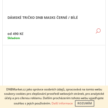
DÁMSKÉ TRIČKO DNB MASKS ČERNÉ / BÍLÉ
DE
od
490 Kč
Skladem
DNBMarket.cz jako správce osobních údajů, zpracovává na tomto webu
soubory cookies pro zlepšování prostředí webových stránek, pro analytické
U objednávek po 7.12.2025 nezaručujeme doručení do vánoc.
účely a pro cílenou reklamu. Dalším procházením tohoto webu vyjadřujete
Dotazy k objednávkám směřujte na email info@profimerch.cz.
souhlas s jejich používáním.
Další informace
ROZUMÍM