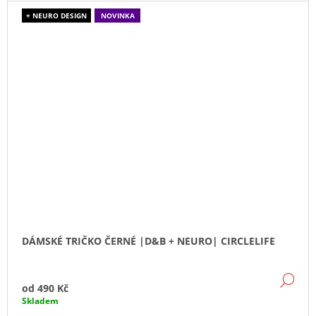
+ NEURO DESIGN
NOVINKA
DÁMSKÉ TRIČKO ČERNÉ |D&B + NEURO| CIRCLELIFE
DE
od
490 Kč
Skladem