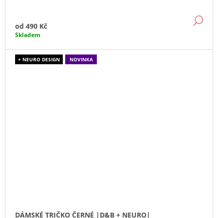
DE
od
490 Kč
Skladem
+ NEURO DESIGN
NOVINKA
DÁMSKÉ TRIČKO ČERNÉ |D&B + NEURO|