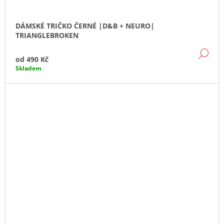
DÁMSKÉ TRIČKO ČERNÉ |D&B + NEURO|
TRIANGLEBROKEN
DE
od
490 Kč
Skladem