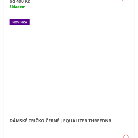
od
490 Kč
Skladem
NOVINKA
DÁMSKÉ TRIČKO ČERNÉ |EQUALIZER THREEDNB
DE