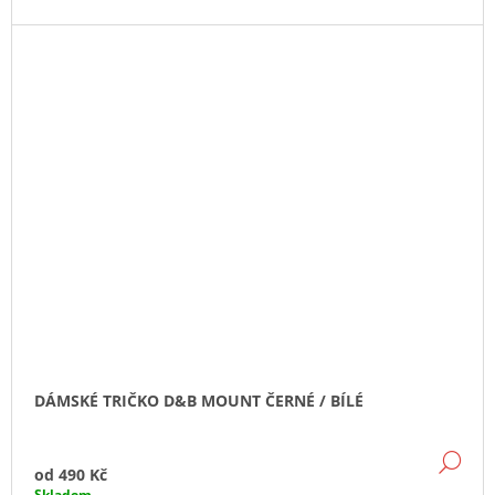
DÁMSKÉ TRIČKO D&B MOUNT ČERNÉ / BÍLÉ
DE
od
490 Kč
Skladem