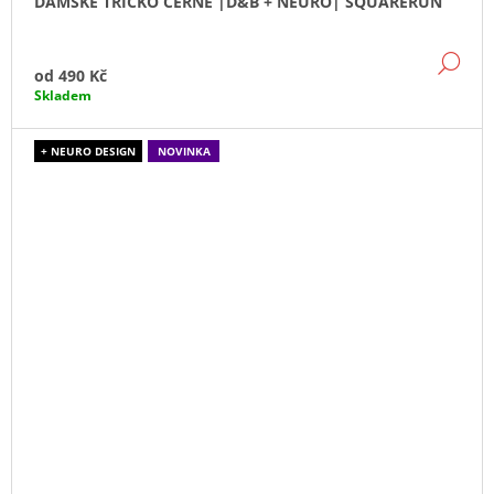
DÁMSKÉ TRIČKO ČERNÉ |D&B + NEURO| SQUARERUN
DE
od
490 Kč
Skladem
+ NEURO DESIGN
NOVINKA