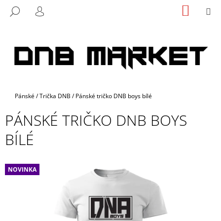
K
Přejít
NÁKUP
M
HLEDAT
na
KOŠÍK
O
PŘIHLÁŠENÍ
ZPĚT
ZPĚT
obsah
Š
Í
C
K
O
P
O
Domů
Pánské
/
Trička DNB
/
Pánské tričko DNB boys bílé
T
Ř
PÁNSKÉ TRIČKO DNB BOYS
E
BÍLÉ
B
U
J
NOVINKA
E
T
E
N