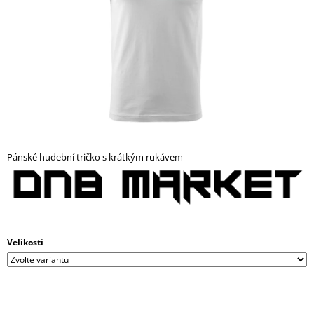
A
J
Í
T
?
Pánské hudební tričko s krátkým rukávem
HLEDAT
D
O
Velikosti
P
O
R
U
Č
U