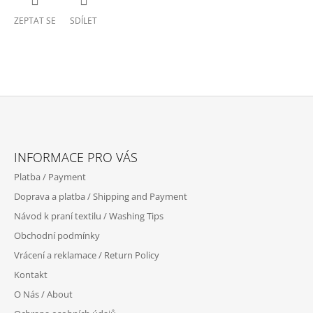
ZEPTAT SE
SDÍLET
Z
Á
INFORMACE PRO VÁS
P
Platba / Payment
A
Doprava a platba / Shipping and Payment
T
Návod k praní textilu / Washing Tips
Í
Obchodní podmínky
Vrácení a reklamace / Return Policy
Kontakt
O Nás / About