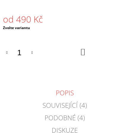
J
E
M
od
490 Kč
E
Měrná
Zvolte variantu
cena:
PÁNSKÉ
TRIČKO
DNB
SIGNAL
DO
KOŠÍKU
ČERNÉ
/
BÍLÉ
490
Kč
POPIS
SOUVISEJÍCÍ (4)
PODOBNÉ (4)
DISKUZE