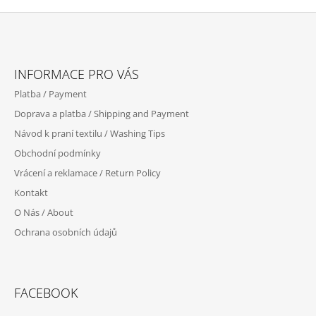
Z
Á
INFORMACE PRO VÁS
P
Platba / Payment
A
Doprava a platba / Shipping and Payment
T
Návod k praní textilu / Washing Tips
Í
Obchodní podmínky
Vrácení a reklamace / Return Policy
Kontakt
O Nás / About
Ochrana osobních údajů
FACEBOOK