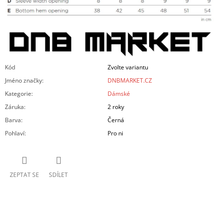
Kód
Zvolte variantu
Jméno značky
:
DNBMARKET.CZ
Kategorie
:
Dámské
Záruka
:
2 roky
Barva
:
Černá
Pohlaví
:
Pro ni
ZEPTAT SE
SDÍLET