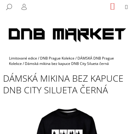
K
Přejít
NÁKUP
M
HLEDAT
na
KOŠÍK
O
PŘIHLÁŠENÍ
ZPĚT
ZPĚT
obsah
Š
Í
C
K
O
P
O
Domů
Limitované edice
/
DNB Prague Kolekce
/
DÁMSKÁ DNB Prague
T
Kolekce
/
Dámská mikina bez kapuce DNB City Silueta černá
Ř
DÁMSKÁ MIKINA BEZ KAPUCE
E
B
DNB CITY SILUETA ČERNÁ
U
J
E
T
E
N