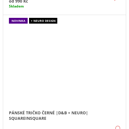
od
990 Kč
Skladem
NOVINKA
+ NEURO DESIGN
PÁNSKÉ TRIČKO ČERNÉ |D&B + NEURO|
SQUAREINSQUARE
DE