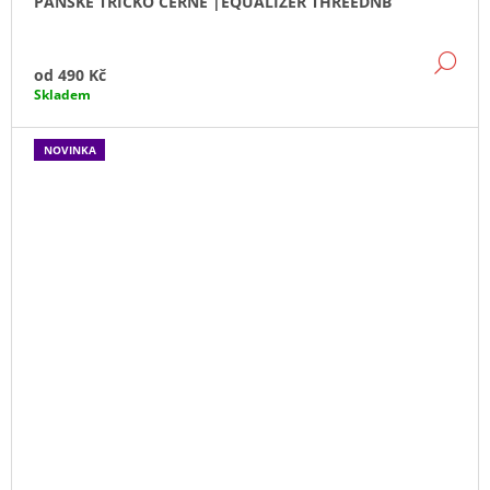
PÁNSKÉ TRIČKO ČERNÉ |EQUALIZER THREEDNB
DE
od
490 Kč
Skladem
NOVINKA