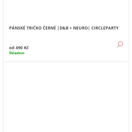
PÁNSKÉ TRIČKO ČERNÉ |D&B + NEURO| CIRCLEPARTY
DE
od
490 Kč
Skladem