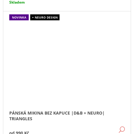
Skladem
NOVINKA
+ NEURO DESIGN
PÁNSKÁ MIKINA BEZ KAPUCE |D&B + NEURO|
TRIANGLES
DE
od
990 Kč