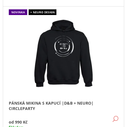
J
E
NOVINKA
+ NEURO DESIGN
M
E
PÁNSKÉ
TRIČKO
DRUM
AND
BASS
OLD
STRIPES
ČERNÉ
/
BÍLÉ
490
Kč
PÁNSKÁ MIKINA S KAPUCÍ |D&B + NEURO|
CIRCLEPARTY
DE
od
990 Kč