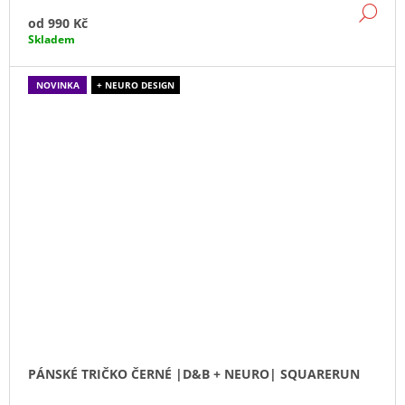
DE
od
990 Kč
Skladem
NOVINKA
+ NEURO DESIGN
PÁNSKÉ TRIČKO ČERNÉ |D&B + NEURO| SQUARERUN