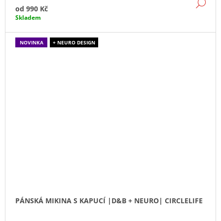
DE
od
990 Kč
Skladem
NOVINKA
+ NEURO DESIGN
PÁNSKÁ MIKINA S KAPUCÍ |D&B + NEURO| CIRCLELIFE