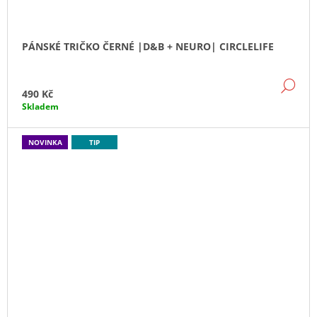
PÁNSKÉ TRIČKO ČERNÉ |D&B + NEURO| CIRCLELIFE
DE
490 Kč
Skladem
NOVINKA
TIP