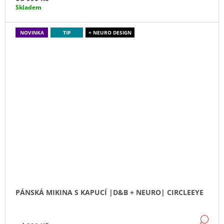
Skladem
NOVINKA
TIP
+ NEURO DESIGN
PÁNSKÁ MIKINA S KAPUCÍ |D&B + NEURO| CIRCLEEYE
DE