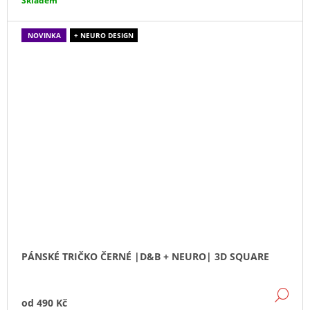
Skladem
NOVINKA
+ NEURO DESIGN
PÁNSKÉ TRIČKO ČERNÉ |D&B + NEURO| 3D SQUARE
DE
od
490 Kč