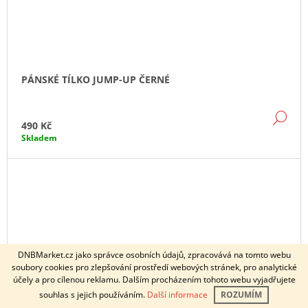
PÁNSKÉ TÍLKO JUMP-UP ČERNÉ
DE
490 Kč
Skladem
DNBMarket.cz jako správce osobních údajů, zpracovává na tomto webu
soubory cookies pro zlepšování prostředí webových stránek, pro analytické
U objednávek po 7.12.2025 nezaručujeme doručení do vánoc.
účely a pro cílenou reklamu. Dalším procházením tohoto webu vyjadřujete
Dotazy k objednávkám směřujte na email info@profimerch.cz.
souhlas s jejich používáním.
Další informace
ROZUMÍM