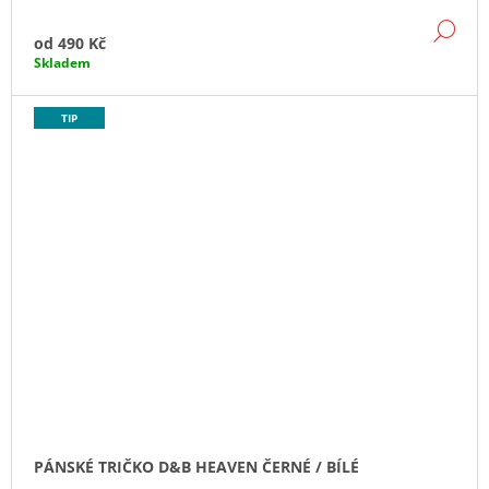
DE
od
490 Kč
Skladem
TIP
PÁNSKÉ TRIČKO D&B HEAVEN ČERNÉ / BÍLÉ