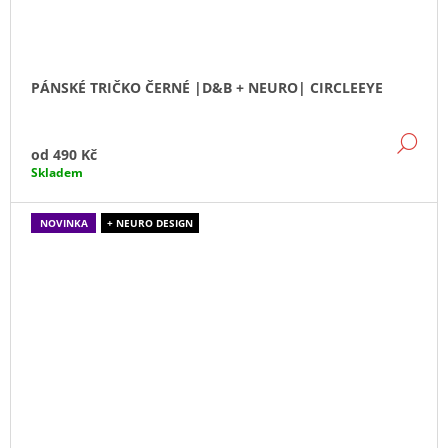
PÁNSKÉ TRIČKO ČERNÉ |D&B + NEURO| CIRCLEEYE
DE
od
490 Kč
Skladem
NOVINKA
+ NEURO DESIGN