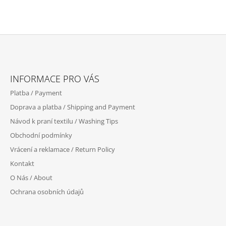
Z
Á
INFORMACE PRO VÁS
P
Platba / Payment
A
Doprava a platba / Shipping and Payment
T
Návod k praní textilu / Washing Tips
Í
Obchodní podmínky
Vrácení a reklamace / Return Policy
Kontakt
O Nás / About
Ochrana osobních údajů