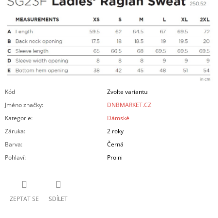
Kód
Zvolte variantu
Jméno značky
:
DNBMARKET.CZ
Kategorie
:
Dámské
Záruka
:
2 roky
Barva
:
Černá
Pohlaví
:
Pro ni
ZEPTAT SE
SDÍLET