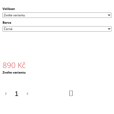
Velikost
Barva
890 Kč
Měrná
Zvolte variantu
cena:
DO
KOŠÍKU