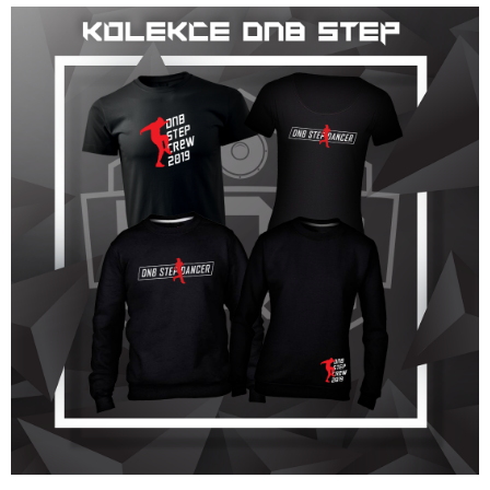
J
E
M
E
PÁNSKÉ
TRIČKO
DNB
SIGNAL
ČERNÉ
/
BÍLÉ
490
Kč