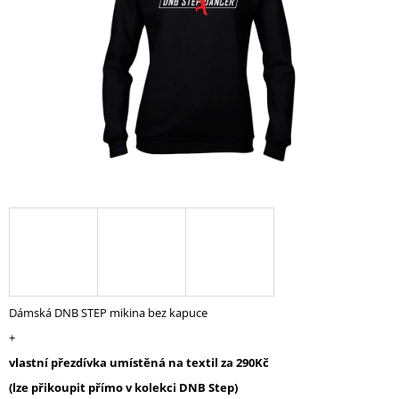
A
J
Í
T
?
HLEDAT
D
O
P
Dámská DNB STEP mikina bez kapuce
O
+
R
U
vlastní přezdívka umístěná na textil za 290Kč
Č
(lze přikoupit přímo v kolekci DNB Step)
U