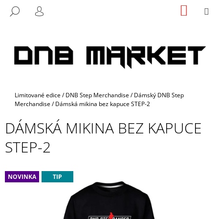
K
Přejít
NÁKUP
M
HLEDAT
na
KOŠÍK
O
PŘIHLÁŠENÍ
ZPĚT
ZPĚT
obsah
Š
Í
C
K
O
P
O
Domů
Limitované edice
/
DNB Step Merchandise
/
Dámský DNB Step
T
Merchandise
/
Dámská mikina bez kapuce STEP-2
Ř
DÁMSKÁ MIKINA BEZ KAPUCE
E
B
STEP-2
U
J
E
NOVINKA
TIP
T
E
N