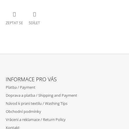
ZEPTAT SE
SDÍLET
Z
Á
INFORMACE PRO VÁS
P
Platba / Payment
A
Doprava a platba / Shipping and Payment
T
Návod k praní textilu / Washing Tips
Í
Obchodní podmínky
Vrácení a reklamace / Return Policy
Kontakt