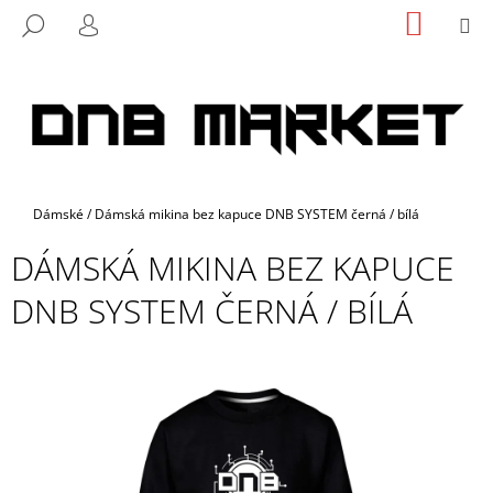
K
Přejít
NÁKUP
M
HLEDAT
na
KOŠÍK
O
PŘIHLÁŠENÍ
ZPĚT
ZPĚT
obsah
Š
Í
C
K
O
P
O
Domů
Dámské
/
Dámská mikina bez kapuce DNB SYSTEM černá / bílá
T
Ř
DÁMSKÁ MIKINA BEZ KAPUCE
E
DNB SYSTEM ČERNÁ / BÍLÁ
B
U
J
E
T
E
N