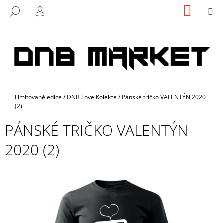
K
Přejít
NÁKUP
M
HLEDAT
na
KOŠÍK
O
PŘIHLÁŠENÍ
ZPĚT
ZPĚT
obsah
Š
Í
C
K
O
P
O
Domů
Limitované edice
/
DNB Love Kolekce
/
Pánské tričko VALENTÝN 2020
T
(2)
Ř
PÁNSKÉ TRIČKO VALENTÝN
E
B
2020 (2)
U
J
E
T
E
N