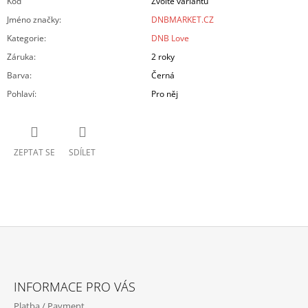
Kód
Zvolte variantu
Jméno značky
:
DNBMARKET.CZ
Kategorie
:
DNB Love
Záruka
:
2 roky
Barva
:
Černá
Pohlaví
:
Pro něj
ZEPTAT SE
SDÍLET
Z
Á
INFORMACE PRO VÁS
P
Platba / Payment