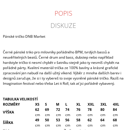
POPIS
DISKUZE
Pánské tričko DNB Market
Černé pánské triko pro milovníky pořádného BPM, tvrdých bassů a
neuvěřitelných beatů. Černé drum and bass, dubstep nebo například
hardstyle tričko ti nesmí chybět v šatníku stejně jako ty nesmíš chybět na
pořádné párty. Kvalitní materiál trička ze 100% bavlny a krásné grafické
zpracování jen nabudí na další užitý víkend. Výběr z mnoha dalších barev i
designů zaručuje, že si i ty vybereš to svoje vysněné pánské tričko. Razíš na
Imagination festival nebo třeba Let it Roll, tak ať jsi pořádně vybavený.
TABULKA VELIKOSTÍ
ROZMĚRY
XS
S
M
L
XL
XXL
3XL
4XL
62
69
72
74
76
78
80
84
VÝŠKA
cm
cm
cm
cm
cm
cm
cm
cm
49
50
53
56
58
62
64
68
ŠÍŘKA
cm
cm
cm
cm
cm
cm
cm
cm