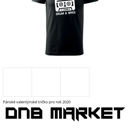
A
J
Í
T
?
HLEDAT
D
O
P
Pánské valentýnské tričko pro rok 2020
O
R
U
Č
U