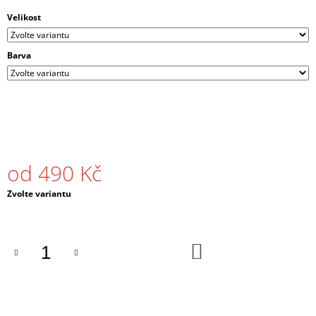
J
Velikost
E
M
E
Barva
PÁNSKÉ
TRIČKO
DRUM
AND
BASS
STRIPES
ČERNÉ
od
490 Kč
/
BÍLÉ
Měrná
Zvolte variantu
490
cena:
Kč
DO
KOŠÍKU