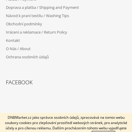
A
Doprava a platba / Shipping and Payment
T
Návod k praní textilu / Washing Tips
Í
Obchodní podmínky
Vrácení a reklamace / Return Policy
Kontakt
O Nás / About
Ochrana osobních údajů
FACEBOOK
DNBMarket.cz jako správce osobních údajů, zpracovává na tomto webu
soubory cookies pro zlepšování prostředí webových stránek, pro analytické
U objednávek po 7.12.2025 nezaručujeme doručení do vánoc.
© 2026 DNB Market. Všechna práva vyhrazena.
Vytvořil Shoptet
účely a pro cílenou reklamu. Dalším procházením tohoto webu vyjadřujete
Dotazy k objednávkám směřujte na email info@profimerch.cz.