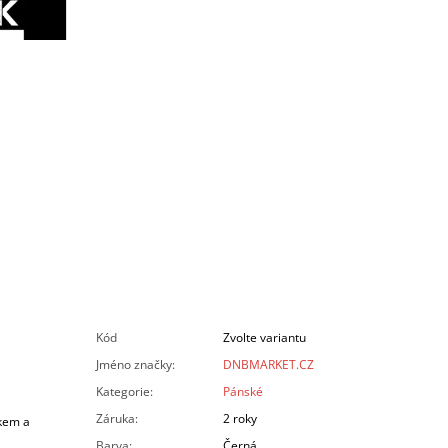
Kód
Zvolte variantu
Jméno značky
:
DNBMARKET.CZ
Kategorie
:
Pánské
Záruka
:
2 roky
čkem a
Barva
:
Černá