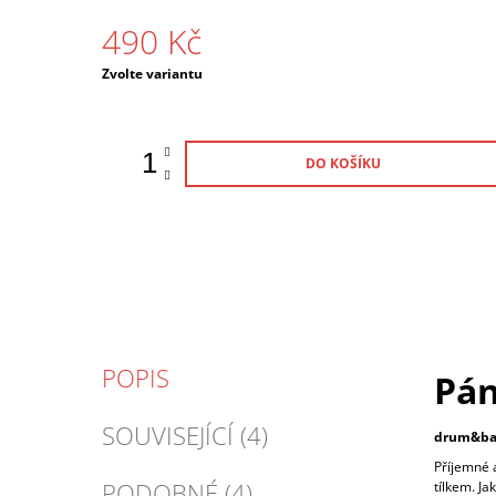
490 Kč
Měrná
Zvolte variantu
cena:
DO KOŠÍKU
POPIS
Pán
SOUVISEJÍCÍ (4)
drum&bas
Příjemné a
PODOBNÉ (4)
tílkem. Ja