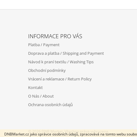
Z
Á
INFORMACE PRO VÁS
P
Platba / Payment
A
Doprava a platba / Shipping and Payment
T
Návod k praní textilu / Washing Tips
Í
Obchodní podmínky
Vrácení a reklamace / Return Policy
Kontakt
O Nás / About
Ochrana osobních údajů
© 2026 DNB Market. Všechna práva vyhrazena.
DNBMarket.cz jako správce osobních údajů, zpracovává na tomto webu soubory 