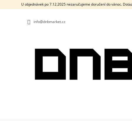
K
Přejít
U objednávek po 7.12.2025 nezaručujeme doručení do vánoc. Dotaz
na
O
ZPĚT
ZPĚT
obsah
DO
DO
Š
OBCHODU
OBCHODU
info@dnbmarket.cz
Í
K
PÁNSKÉ TRIČKO DRUM AND BASS OLD