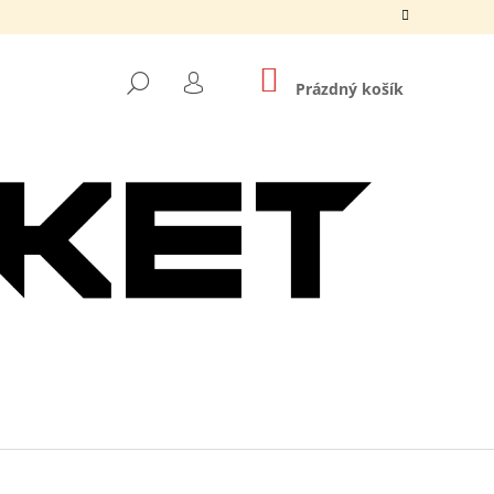
NÁKUPNÍ
HLEDAT
KOŠÍK
Prázdný košík
PŘIHLÁŠENÍ
Následující
O DNB MASKS ČERNÉ /