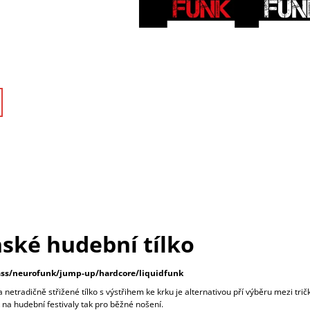
ské hudební tílko
s/neurofunk/jump-up/hardcore/liquidfunk
 netradičně střižené tílko s výstřihem ke krku je alternativou pří výběru mezi tri
k na hudební festivaly tak pro běžné nošení.