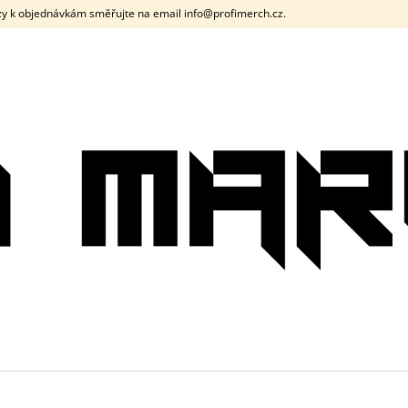
y k objednávkám směřujte na email info@profimerch.cz.
CO POTŘEBUJETE NAJÍT?
HLEDAT
DOPORUČUJEME
PÁNSKÉ TRIČKO DNB SIGNAL ČERNÉ /
PÁNSKÉ TRIČK