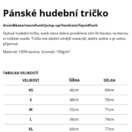
Pánské hudební tričko
drum&bass/neurofunk/jump-up/hardcore/liquidfunk
Stylové hudební tričko, aneb stará dobrá prověřená slim fit klasika, na kterou
si můžete vsadit. Tričko má ideální silnější materiál, dobře sedne a je velice
příjemné.
Materiál: 100% bavlna, Gramáž: 190g/m²
TABULKA VELIKOSTÍ