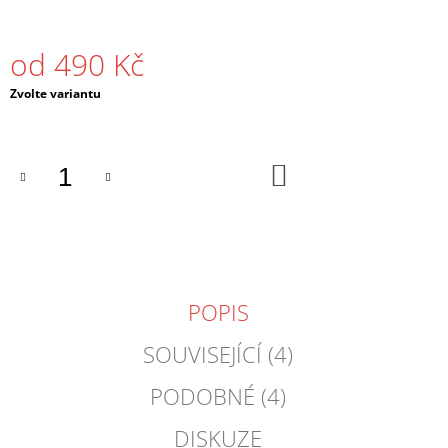
J
E
M
od
490 Kč
E
Měrná
Zvolte variantu
cena:
PÁNSKÉ
TRIČKO
DRUM
AND
DO
KOŠÍKU
BASS
OLD
STRIPES
ČERNÉ
/
BÍLÉ
490
POPIS
Kč
SOUVISEJÍCÍ (4)
PODOBNÉ (4)
DISKUZE