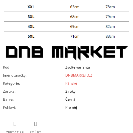
Kód
Zvolte variantu
Jméno značky
:
DNBMARKET.CZ
Kategorie
:
Pánské
Záruka
:
2 roky
Barva
:
Černá
Pohlaví
:
Pro něj
ZEPTAT SE
SDÍLET