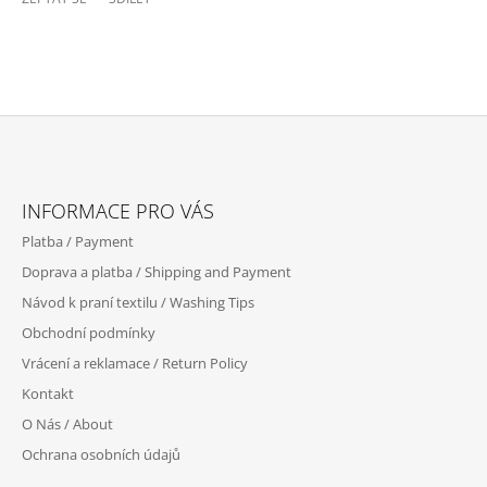
Z
Á
INFORMACE PRO VÁS
P
Platba / Payment
A
Doprava a platba / Shipping and Payment
T
Návod k praní textilu / Washing Tips
Í
Obchodní podmínky
Vrácení a reklamace / Return Policy
Kontakt
O Nás / About
Ochrana osobních údajů