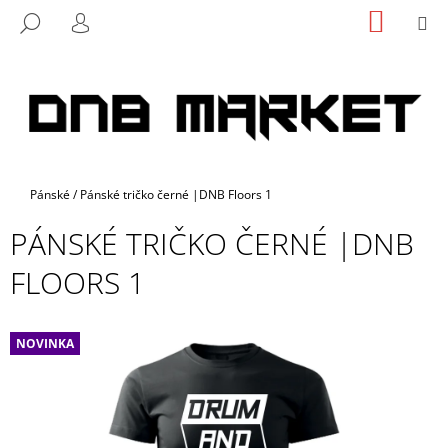
K
Přejít
NÁKUP
M
HLEDAT
na
KOŠÍK
O
PŘIHLÁŠENÍ
ZPĚT
ZPĚT
obsah
Š
Í
C
K
O
P
O
Domů
Pánské
/
Pánské tričko černé |DNB Floors 1
T
Ř
PÁNSKÉ TRIČKO ČERNÉ |DNB
E
FLOORS 1
B
U
J
NOVINKA
E
T
E
N