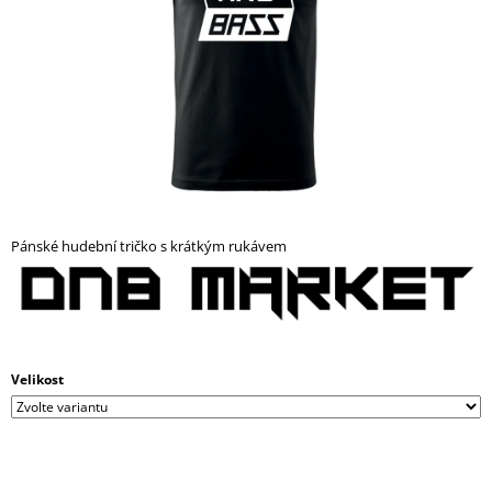
A
J
Í
T
?
Pánské hudební tričko s krátkým rukávem
HLEDAT
D
O
Velikost
P
O
R
U
Č
U