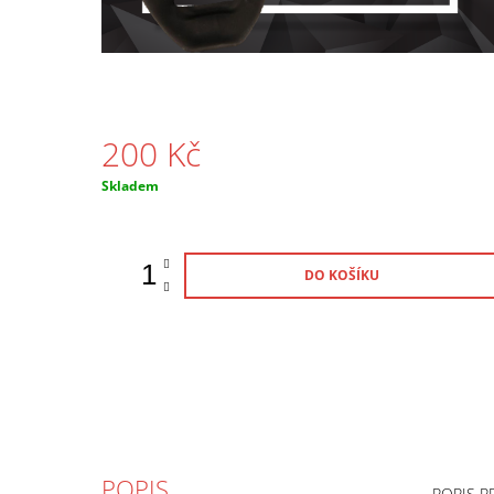
200 Kč
Měrná
Skladem
cena:
DO KOŠÍKU
POPIS
POPIS 