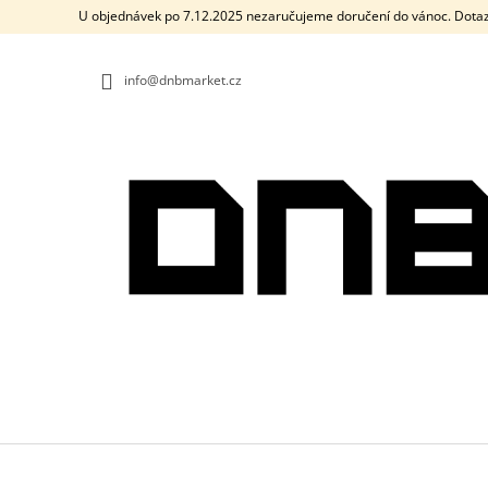
K
Přejít
U objednávek po 7.12.2025 nezaručujeme doručení do vánoc. Dotaz
na
O
ZPĚT
ZPĚT
obsah
DO
DO
Š
OBCHODU
OBCHODU
info@dnbmarket.cz
Í
K
PÁNSKÉ TRIČKO DRUM AND BASS OLD