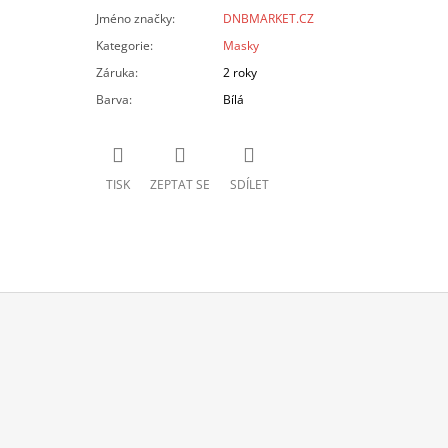
Jméno značky
:
DNBMARKET.CZ
Kategorie
:
Masky
Záruka
:
2 roky
Barva
:
Bílá
TISK
ZEPTAT SE
SDÍLET