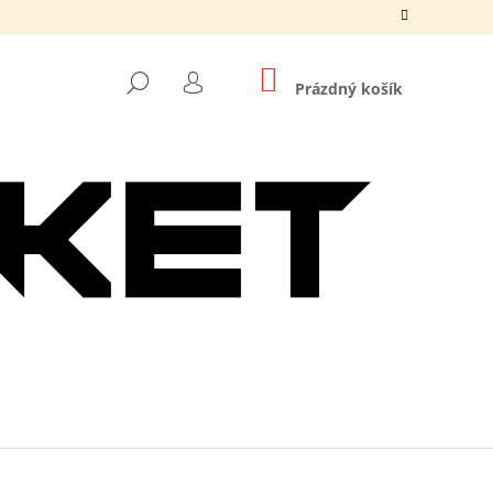
NÁKUPNÍ
HLEDAT
KOŠÍK
Prázdný košík
PŘIHLÁŠENÍ
Následující
O DNB MASKS ČERNÉ /