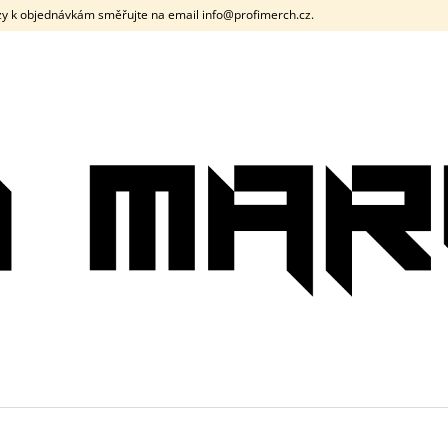
y k objednávkám směřujte na email info@profimerch.cz.
CO POTŘEBUJETE NAJÍT?
HLEDAT
DOPORUČUJEME
PÁNSKÉ TRIČKO DNB SIGNAL ČERNÉ /
PÁNSKÉ TRIČK