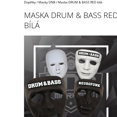
STRIPES ČERNÉ / BÍLÉ
Domů
Doplňky
/
Masky DNB
/
Maska DRUM & BASS RED bílá
490 Kč
MASKA DRUM & BASS RE
BÍLÁ