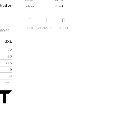
h velice
Pohlaví
:
Pro ni
TISK
ZEPTAT SE
SDÍLET