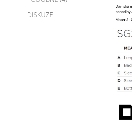
Dámská mi
pohodlný 
DISKUZE
Materiál: