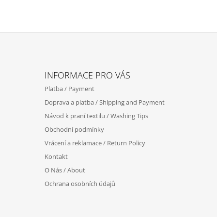
Z
Á
INFORMACE PRO VÁS
P
Platba / Payment
A
Doprava a platba / Shipping and Payment
T
Návod k praní textilu / Washing Tips
Í
Obchodní podmínky
Vrácení a reklamace / Return Policy
Kontakt
O Nás / About
Ochrana osobních údajů