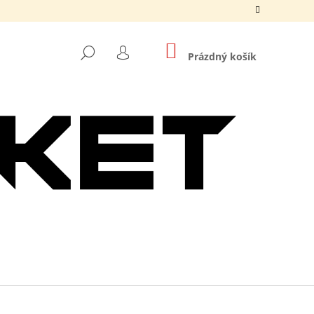
NÁKUPNÍ
HLEDAT
KOŠÍK
Prázdný košík
PŘIHLÁŠENÍ
Následující
O DNB MASKS ČERNÉ /