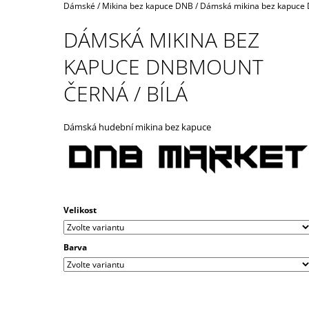
STRIPES ČERNÉ / BÍLÉ
Domů
Dámské
/
Mikina bez kapuce DNB
/
Dámská mikina bez kapuce D
490 Kč
DÁMSKÁ MIKINA BEZ
KAPUCE DNBMOUNT
ČERNÁ / BÍLÁ
Dámská hudební mikina bez kapuce
Velikost
Barva