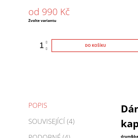
od
990 Kč
Měrná
Zvolte variantu
cena:
DO KOŠÍKU
POPIS
Dám
SOUVISEJÍCÍ (4)
ka
PODOBNÉ (4)
drum&bas