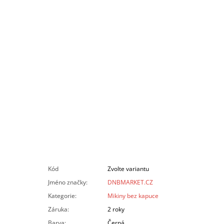
Kód
Zvolte variantu
Jméno značky
:
DNBMARKET.CZ
Kategorie
:
Mikiny bez kapuce
Záruka
:
2 roky
Barva
:
Černá