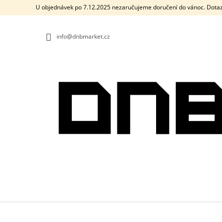
K
Přejít
U objednávek po 7.12.2025 nezaručujeme doručení do vánoc. Dotaz
na
O
ZPĚT
ZPĚT
obsah
DO
DO
Š
OBCHODU
OBCHODU
info@dnbmarket.cz
Í
K
PÁNSKÉ TRIČKO DRUM AND BASS OLD