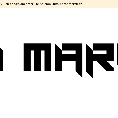
y k objednávkám směřujte na email info@profimerch.cz.
CO POTŘEBUJETE NAJÍT?
HLEDAT
DOPORUČUJEME
PÁNSKÉ TRIČKO DNB SIGNAL ČERNÉ /
PÁNSKÉ TRIČK