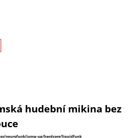
ská hudební mikina bez
puce
s/neurofunk/jump-up/hardcore/liquidfunk