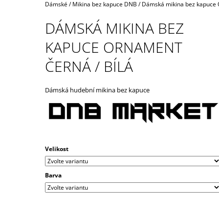
STRIPES ČERNÉ / BÍLÉ
Domů
Dámské
/
Mikina bez kapuce DNB
/
Dámská mikina bez kapuce O
490 Kč
DÁMSKÁ MIKINA BEZ
KAPUCE ORNAMENT
ČERNÁ / BÍLÁ
Dámská hudební mikina bez kapuce
Velikost
Barva