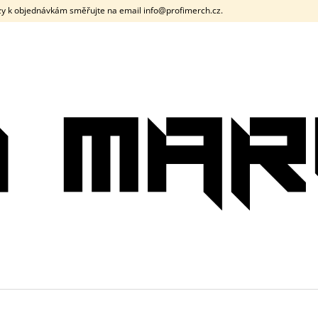
y k objednávkám směřujte na email info@profimerch.cz.
CO POTŘEBUJETE NAJÍT?
HLEDAT
DOPORUČUJEME
PÁNSKÉ TRIČKO DNB SIGNAL ČERNÉ /
PÁNSKÉ TRIČK