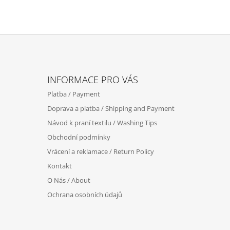
Z
Á
INFORMACE PRO VÁS
P
Platba / Payment
A
Doprava a platba / Shipping and Payment
T
Návod k praní textilu / Washing Tips
Í
Obchodní podmínky
Vrácení a reklamace / Return Policy
Kontakt
O Nás / About
Ochrana osobních údajů