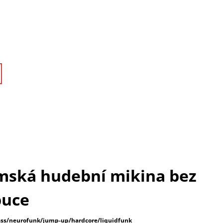
ská hudební mikina bez
puce
s/neurofunk/jump-up/hardcore/liquidfunk