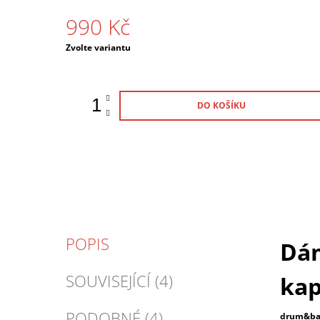
990 Kč
Měrná
Zvolte variantu
cena:
DO KOŠÍKU
POPIS
Dám
SOUVISEJÍCÍ (4)
ka
PODOBNÉ (4)
drum&bas