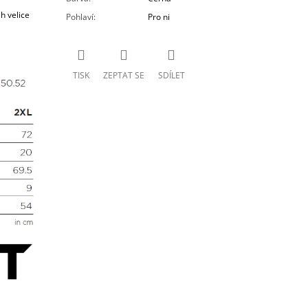
h velice
Pohlaví
:
Pro ni
TISK
ZEPTAT SE
SDÍLET