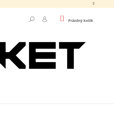
NÁKUPNÍ
HLEDAT
KOŠÍK
Prázdný košík
PŘIHLÁŠENÍ
Následující
O DNB MASKS ČERNÉ /