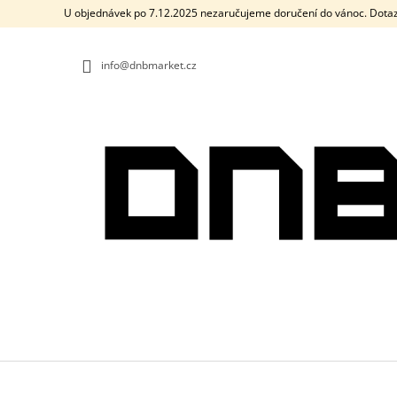
K
Přejít
U objednávek po 7.12.2025 nezaručujeme doručení do vánoc. Dotaz
na
O
ZPĚT
ZPĚT
obsah
DO
DO
Š
OBCHODU
OBCHODU
info@dnbmarket.cz
Í
K
PÁNSKÉ TRIČKO DRUM AND BASS OLD