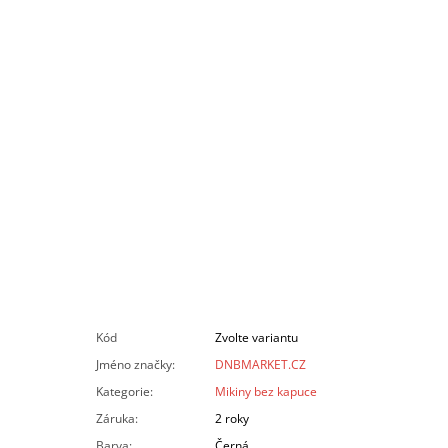
Kód
Zvolte variantu
Jméno značky
:
DNBMARKET.CZ
Kategorie
:
Mikiny bez kapuce
Záruka
:
2 roky
Barva
:
Černá