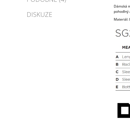
Dámská mi
pohodlný 
DISKUZE
Materiál: