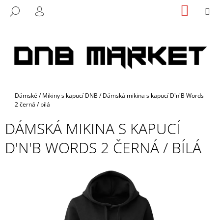
K
Přejít
NÁKUP
M
HLEDAT
na
KOŠÍK
O
PŘIHLÁŠENÍ
ZPĚT
ZPĚT
obsah
Š
Í
C
K
O
P
O
Domů
Dámské
/
Mikiny s kapucí DNB
/
Dámská mikina s kapucí D'n'B Words
T
2 černá / bílá
Ř
DÁMSKÁ MIKINA S KAPUCÍ
E
B
D'N'B WORDS 2 ČERNÁ / BÍLÁ
U
J
E
T
E
N