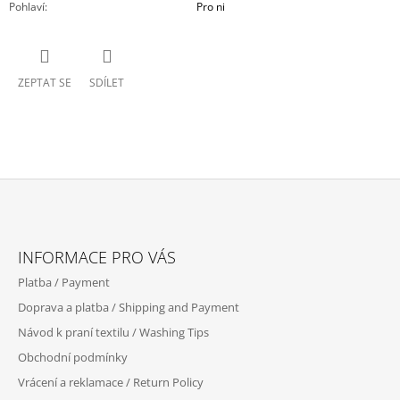
Pohlaví
:
Pro ni
ZEPTAT SE
SDÍLET
Z
Á
INFORMACE PRO VÁS
P
Platba / Payment
A
Doprava a platba / Shipping and Payment
T
Návod k praní textilu / Washing Tips
Í
Obchodní podmínky
Vrácení a reklamace / Return Policy