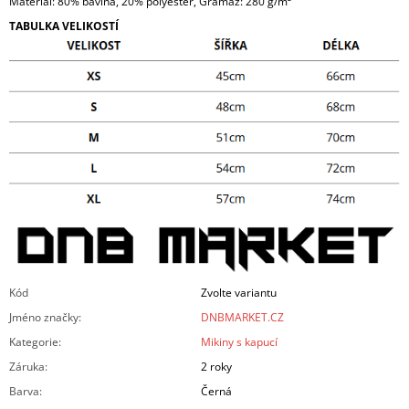
Materiál: 80% bavlna, 20% polyester, Gramáž: 280 g/m²
TABULKA VELIKOSTÍ
Kód
Zvolte variantu
Jméno značky
:
DNBMARKET.CZ
Kategorie
:
Mikiny s kapucí
Záruka
:
2 roky
Barva
:
Černá