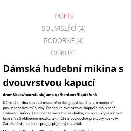
POPIS
SOUVISEJÍCÍ (4)
PODOBNÉ (4)
DISKUZE
Dámská hudební mikina s
dvouvrstvou kapucí
drum&bass/neurofunk/jump-up/hardcore/liquidfunk
Dámská mikina s kapucí moderního designu vhodného pro moderní
posluchače kvalitní hudby. Disponuje dvouvrstvou kapucí a má ploché
stahovací šňůrky. Jistě oceníte vývod na sluchátka, který se ukrývá v klokaní
kapse. Vaši oblíbenou muziku tak můžete poslouchat prakticky kdekoliv.
Zaručeně si ji oblíbíte i pro její příjemný materiál.