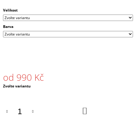
J
E
Velikost
M
E
Barva
PÁNSKÉ
TRIČKO
DNB
SIGNAL
ČERNÉ
/
BÍLÉ
od
990 Kč
490
Kč
Měrná
Zvolte variantu
cena:
DO
KOŠÍKU