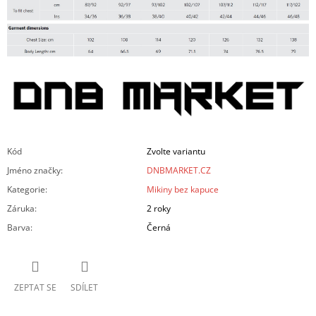
Kód
Zvolte variantu
Jméno značky
:
DNBMARKET.CZ
Kategorie
:
Mikiny bez kapuce
Záruka
:
2 roky
Barva
:
Černá
ZEPTAT SE
SDÍLET