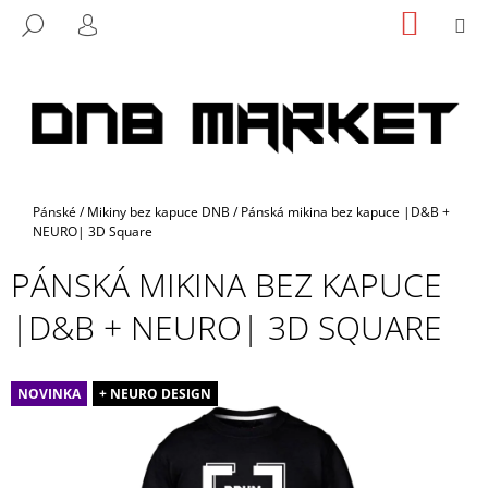
K
Přejít
NÁKUP
M
HLEDAT
na
KOŠÍK
O
PŘIHLÁŠENÍ
ZPĚT
ZPĚT
obsah
Š
Í
C
K
O
P
O
Domů
Pánské
/
Mikiny bez kapuce DNB
/
Pánská mikina bez kapuce |D&B +
T
NEURO| 3D Square
Ř
PÁNSKÁ MIKINA BEZ KAPUCE
E
B
|D&B + NEURO| 3D SQUARE
U
J
E
NOVINKA
+ NEURO DESIGN
T
E
N