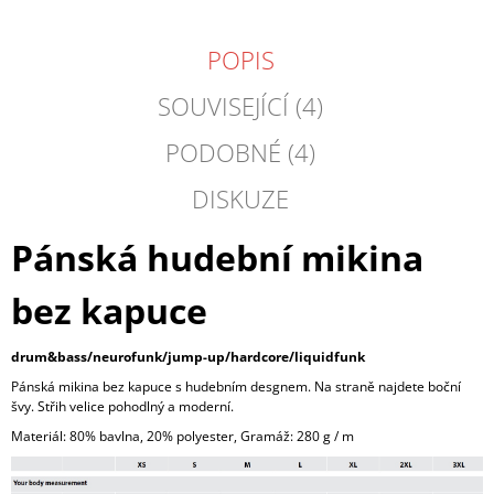
POPIS
SOUVISEJÍCÍ (4)
PODOBNÉ (4)
DISKUZE
Pánská hudební mikina
bez kapuce
drum&bass/neurofunk/jump-up/hardcore/liquidfunk
Pánská mikina bez kapuce s hudebním desgnem. Na straně najdete boční
švy. Střih velice pohodlný a moderní.
Materiál: 80% bavlna, 20% polyester, Gramáž: 280 g / m