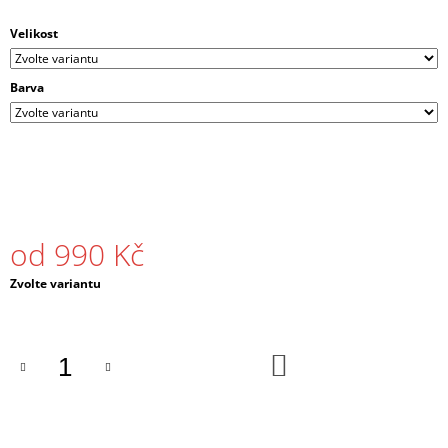
J
E
Velikost
M
E
Barva
PÁNSKÁ
MIKINA
S
KAPUCÍ
DNB
MASKS
ČERNÁ
/
od
990 Kč
BÍLÁ
990
Měrná
Zvolte variantu
Kč
cena:
DO
KOŠÍKU