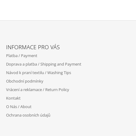
Z
Á
INFORMACE PRO VÁS
P
Platba / Payment
A
Doprava a platba / Shipping and Payment
T
Návod k praní textilu / Washing Tips
Í
Obchodní podmínky
Vrácení a reklamace / Return Policy
Kontakt
O Nás / About
Ochrana osobních údajů