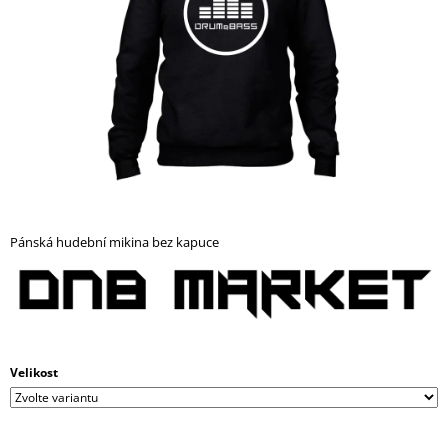
A
J
Í
T
?
HLEDAT
Pánská hudební mikina bez kapuce
D
O
P
O
Velikost
R
U
Č
U