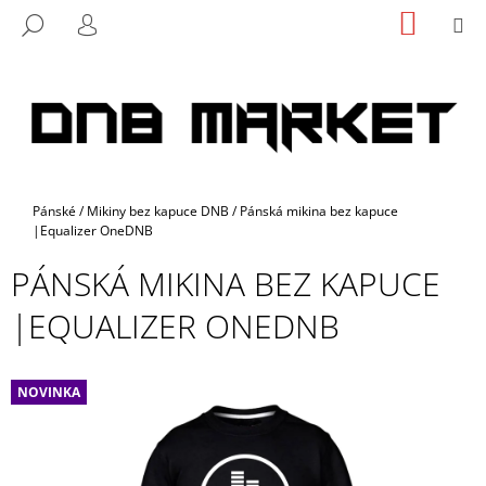
K
Přejít
NÁKUP
M
HLEDAT
na
KOŠÍK
O
PŘIHLÁŠENÍ
ZPĚT
ZPĚT
obsah
Š
Í
C
K
O
P
O
Domů
Pánské
/
Mikiny bez kapuce DNB
/
Pánská mikina bez kapuce
T
|Equalizer OneDNB
Ř
PÁNSKÁ MIKINA BEZ KAPUCE
E
B
|EQUALIZER ONEDNB
U
J
E
NOVINKA
T
E
N