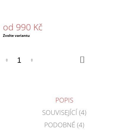
J
E
M
E
od
990 Kč
PÁNSKÁ
Měrná
Zvolte variantu
MIKINA
cena:
S
KAPUCÍ
DNB
DO
MASKS
KOŠÍKU
ČERNÁ
/
BÍLÁ
990
Kč
POPIS
SOUVISEJÍCÍ (4)
PODOBNÉ (4)