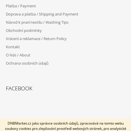
P
Platba / Payment
A
Doprava a platba / Shipping and Payment
T
Návod k praní textilu / Washing Tips
Í
Obchodní podmínky
Vrácení a reklamace / Return Policy
Kontakt
O Nás / About
Ochrana osobních údajů
FACEBOOK
DNBMarket.cz jako správce osobních údajů, zpracovává na tomto webu
soubory cookies pro zlepšování prostředí webových stránek, pro analytické
U objednávek po 7.12.2025 nezaručujeme doručení do vánoc.