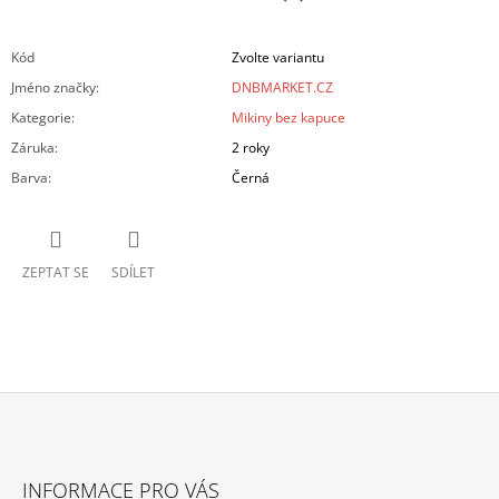
Kód
Zvolte variantu
Jméno značky
:
DNBMARKET.CZ
Kategorie
:
Mikiny bez kapuce
Záruka
:
2 roky
Barva
:
Černá
ZEPTAT SE
SDÍLET
Z
Á
INFORMACE PRO VÁS