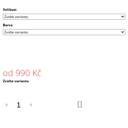
J
E
Velikost
M
E
Barva
PÁNSKÉ
TRIČKO
GODLIKE
BASS
ČERNÉ
490
Kč
od
990 Kč
Měrná
Zvolte variantu
cena:
DO
KOŠÍKU