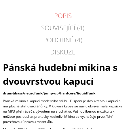
POPIS
SOUVISEJÍCÍ (4)
PODOBNÉ (4)
DISKUZE
Pánská hudební mikina s
dvouvrstvou kapucí
drum&bass/neurofunk/jump-up/hardcore/liquidfunk
Pánská mikina s kapucí moderního střihu. Disponuje dvouvrstvou kapucí a
má ploché stahovací šňůrky. V klokaní kapse se navíc ukrývá malá kapsička
na MP3 přehrávač s vývodem na sluchátka. Vaši oblíbenou muziku tak
můžete poslouchat prakticky kdekoliv. Mikina se vyznačuje prvotřídní
povrchovou úpravou materiálu.