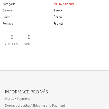
Kategorie
:
Mikiny s kapucí
Záruka
:
2 roky
Barva
:
Černá
Pohlaví
:
Pro něj
ZEPTAT SE
SDÍLET
Z
Á
INFORMACE PRO VÁS
P
Platba / Payment
A
Doprava a platba / Shipping and Payment
T