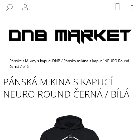
K
Přejít
NÁKUP
M
HLEDAT
na
KOŠÍK
O
PŘIHLÁŠENÍ
ZPĚT
ZPĚT
obsah
Š
Í
C
K
O
P
O
Domů
Pánské
/
Mikiny s kapucí DNB
/
Pánská mikina s kapucí NEURO Round
T
černá / bílá
Ř
PÁNSKÁ MIKINA S KAPUCÍ
E
B
NEURO ROUND ČERNÁ / BÍLÁ
U
J
E
T
E
N