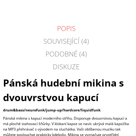
POPIS
SOUVISEJÍCÍ (4)
PODOBNÉ (4)
DISKUZE
Pánská hudební mikina s
dvouvrstvou kapucí
drum&bass/neurofunk/jump-up/hardcore/liquidfunk
Pánská mikina s kapucí moderního střihu. Disponuje dvouvrstvou kapucí a
má ploché stahovací šňůrky. V klokaní kapse se navíc ukrývá malá kapsička
na MP3 přehrávač s vývodem na sluchátka. Vaši oblíbenou muziku tak
můžete poslouchat prakticky kdekoliv. Mikina se vyznačuje prvotřídní