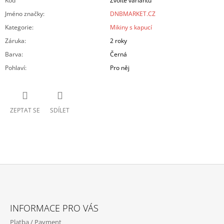
Kód
Zvolte variantu
Jméno značky
:
DNBMARKET.CZ
Kategorie
:
Mikiny s kapucí
Záruka
:
2 roky
Barva
:
Černá
Pohlaví
:
Pro něj
ZEPTAT SE
SDÍLET
Z
Á
INFORMACE PRO VÁS
P
Platba / Payment