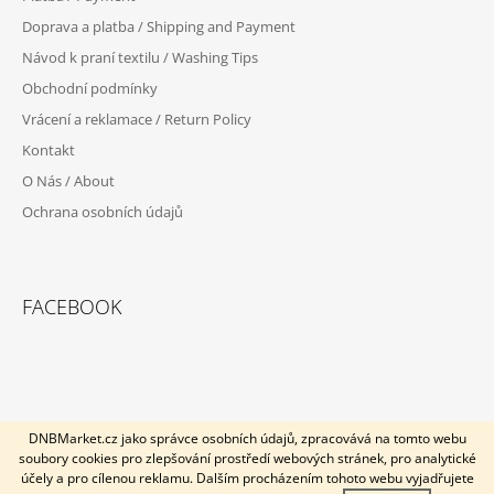
A
Doprava a platba / Shipping and Payment
T
Návod k praní textilu / Washing Tips
Í
Obchodní podmínky
Vrácení a reklamace / Return Policy
Kontakt
O Nás / About
Ochrana osobních údajů
FACEBOOK
DNBMarket.cz jako správce osobních údajů, zpracovává na tomto webu
soubory cookies pro zlepšování prostředí webových stránek, pro analytické
U objednávek po 7.12.2025 nezaručujeme doručení do vánoc.
© 2026 DNB Market. Všechna práva vyhrazena.
Vytvořil Shoptet
účely a pro cílenou reklamu. Dalším procházením tohoto webu vyjadřujete
Dotazy k objednávkám směřujte na email info@profimerch.cz.