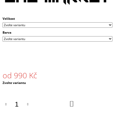
J
E
M
E
Velikost
PÁNSKÉ
Barva
TRIČKO
DRUM
AND
BASS
OLD
STRIPES
ČERNÉ
/
BÍLÉ
od
990 Kč
490
Kč
Měrná
Zvolte variantu
cena:
DO
KOŠÍKU