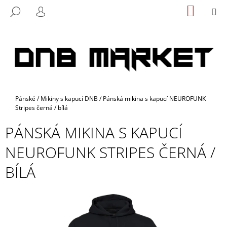
K
Přejít
NÁKUP
M
HLEDAT
na
KOŠÍK
O
PŘIHLÁŠENÍ
ZPĚT
ZPĚT
obsah
Š
Í
C
K
O
P
O
Domů
Pánské
/
Mikiny s kapucí DNB
/
Pánská mikina s kapucí NEUROFUNK
T
Stripes černá / bílá
Ř
PÁNSKÁ MIKINA S KAPUCÍ
E
B
NEUROFUNK STRIPES ČERNÁ /
U
BÍLÁ
J
E
T
E
N