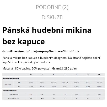
PODOBNÉ (2)
DISKUZE
Pánská hudební mikina
bez kapuce
drum&bass/neurofunk/jump-up/hardcore/liquidfunk
Pánská mikina bez kapuce s hudebním desgnem. Na straně najdete boční
švy. Střih velice pohodlný a moderní.
Materiál: 80% bavlna, 20% polyester, Gramáž: 280 g / m