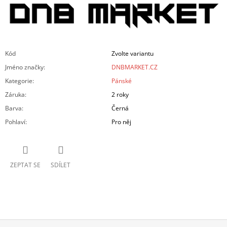
Kód
Zvolte variantu
Jméno značky
:
DNBMARKET.CZ
Kategorie
:
Pánské
Záruka
:
2 roky
Barva
:
Černá
Pohlaví
:
Pro něj
ZEPTAT SE
SDÍLET