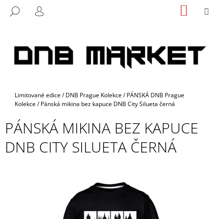
K
Přejít
NÁKUP
M
HLEDAT
na
KOŠÍK
O
PŘIHLÁŠENÍ
ZPĚT
ZPĚT
obsah
Š
Í
C
K
O
P
O
Domů
Limitované edice
/
DNB Prague Kolekce
/
PÁNSKÁ DNB Prague
T
Kolekce
/
Pánská mikina bez kapuce DNB City Silueta černá
Ř
PÁNSKÁ MIKINA BEZ KAPUCE
E
B
DNB CITY SILUETA ČERNÁ
U
J
E
T
E
N