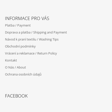
Z
Á
INFORMACE PRO VÁS
P
Platba / Payment
A
Doprava a platba / Shipping and Payment
T
Návod k praní textilu / Washing Tips
Í
Obchodní podmínky
Vrácení a reklamace / Return Policy
Kontakt
O Nás / About
Ochrana osobních údajů
FACEBOOK