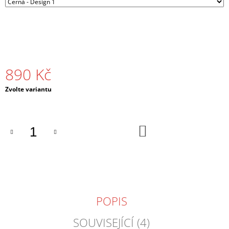
J
E
M
E
PÁNSKÉ
890 Kč
TRIČKO
GODLIKE
BASS
Měrná
Zvolte variantu
ČERNÉ
cena:
490
Kč
DO
KOŠÍKU
POPIS
SOUVISEJÍCÍ (4)