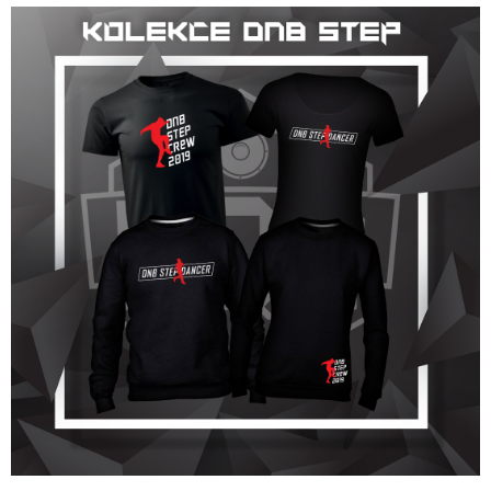
J
E
M
E
PÁNSKÉ
TRIČKO
ORNAMENT
ČERNÉ
/
BÍLÉ
490
Kč