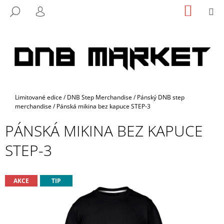
K
Přejít
NÁKUP
M
HLEDAT
na
KOŠÍK
O
PŘIHLÁŠENÍ
ZPĚT
ZPĚT
obsah
Š
Í
C
K
O
P
O
Domů
Limitované edice
/
DNB Step Merchandise
/
Pánský DNB step
T
merchandise
/
Pánská mikina bez kapuce STEP-3
Ř
PÁNSKÁ MIKINA BEZ KAPUCE
E
B
STEP-3
U
J
E
AKCE
TIP
T
E
N