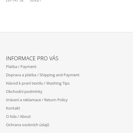
ZEPTAT SE
SDÍLET
Z
Á
INFORMACE PRO VÁS
P
Platba / Payment
A
Doprava a platba / Shipping and Payment
T
Návod k praní textilu / Washing Tips
Í
Obchodní podmínky
Vrácení a reklamace / Return Policy
Kontakt
O Nás / About
Ochrana osobních údajů