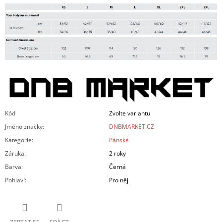
Kód
Zvolte variantu
Jméno značky
:
DNBMARKET.CZ
Kategorie
:
Pánské
Záruka
:
2 roky
Barva
:
Černá
Pohlaví
:
Pro něj