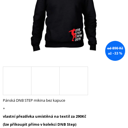
A
J
Í
T
?
od 890 Kč
až –33 %
HLEDAT
D
O
P
Pánská DNB STEP mikina bez kapuce
O
+
R
U
vlastní přezdívka umístěná na textil za 290Kč
Č
(lze přikoupit přímo v kolekci DNB Step)
U