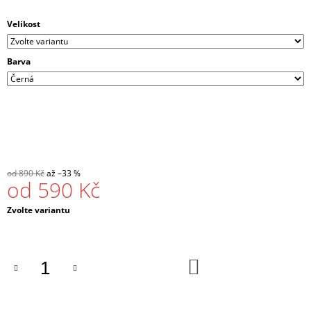
Velikost
Barva
od 890 Kč
až –33 %
od
590 Kč
Měrná
Zvolte variantu
cena:
DO
KOŠÍKU