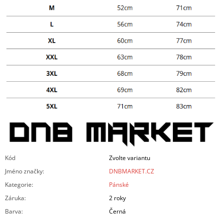
Kód
Zvolte variantu
Jméno značky
:
DNBMARKET.CZ
Kategorie
:
Pánské
Záruka
:
2 roky
Barva
:
Černá