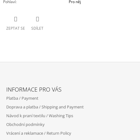
Pohlaví
:
Pro něj
ZEPTAT SE
SDÍLET
Z
Á
INFORMACE PRO VÁS
P
Platba / Payment
A
Doprava a platba / Shipping and Payment
T
Návod k praní textilu / Washing Tips
Í
Obchodní podmínky
Vrácení a reklamace / Return Policy