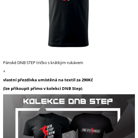
A
J
Í
T
?
Pánské DNB STEP tričko s krátkým rukávem
HLEDAT
+
vlastní přezdívka umístěná na textil za 290Kč
(lze přikoupit přímo v kolekci DNB Step)
D
O
P
O
R
U
Č
U