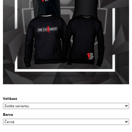
J
E
M
E
PÁNSKÁ
MIKINA
S
KAPUCÍ
DNB
TREE
ČERNÁ
/
BÍLÁ
990
Kč
Velikost
Barva