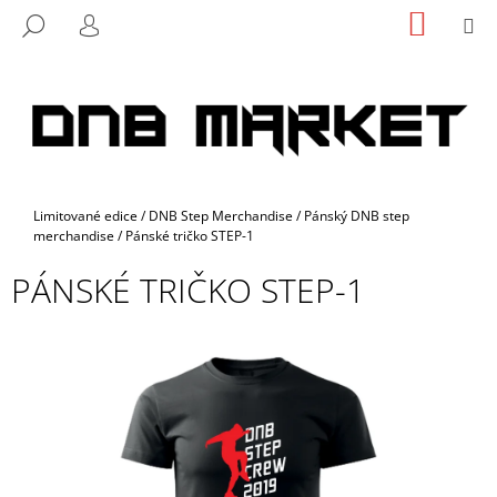
K
Přejít
NÁKUP
M
HLEDAT
na
KOŠÍK
O
PŘIHLÁŠENÍ
ZPĚT
ZPĚT
obsah
Š
Í
C
K
O
P
O
Domů
Limitované edice
/
DNB Step Merchandise
/
Pánský DNB step
T
merchandise
/
Pánské tričko STEP-1
Ř
PÁNSKÉ TRIČKO STEP-1
E
B
U
J
E
T
E
N