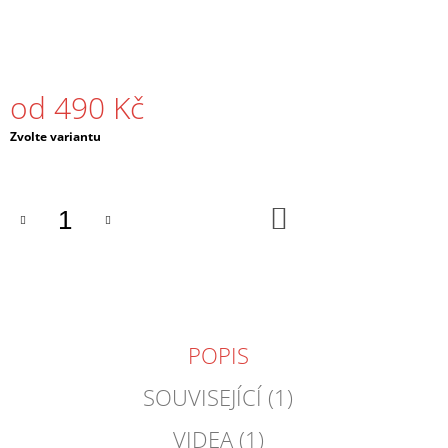
od
490 Kč
Měrná
Zvolte variantu
cena:
DO
KOŠÍKU
POPIS
SOUVISEJÍCÍ (1)
VIDEA (1)