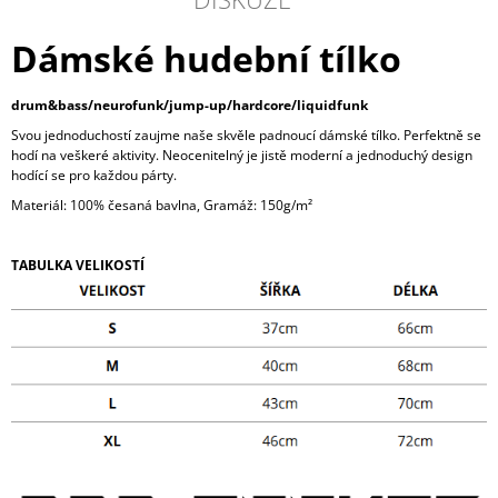
Dámské hudební tílko
drum&bass/neurofunk/jump-up/hardcore/liquidfunk
Svou jednoduchostí zaujme naše skvěle padnoucí dámské tílko. Perfektně se
hodí na veškeré aktivity. Neocenitelný je jistě moderní a jednoduchý design
hodící se pro každou párty.
Materiál: 100% česaná bavlna, Gramáž: 150g/m²
TABULKA VELIKOSTÍ