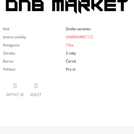
Kód
Zvolte variantu
Jméno značky
:
DNBMARKET.CZ
Kategorie
:
Tílka
Záruka
:
2 roky
Barva
:
Černá
Pohlaví
:
Pro ni
ZEPTAT SE
SDÍLET