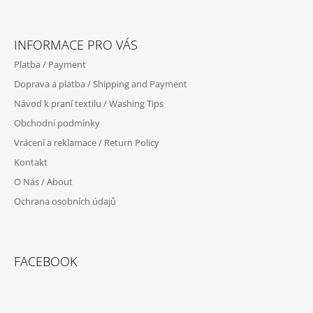
Z
Á
INFORMACE PRO VÁS
P
Platba / Payment
A
Doprava a platba / Shipping and Payment
T
Návod k praní textilu / Washing Tips
Í
Obchodní podmínky
Vrácení a reklamace / Return Policy
Kontakt
O Nás / About
Ochrana osobních údajů
FACEBOOK