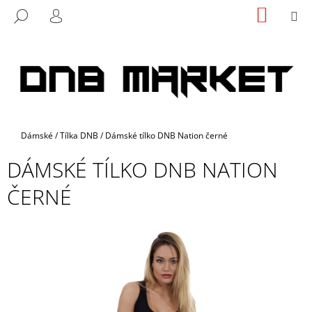
K
Přejít
NÁKUP
M
HLEDAT
na
KOŠÍK
O
PŘIHLÁŠENÍ
ZPĚT
ZPĚT
obsah
Š
Í
C
K
O
P
O
Domů
Dámské
/
Tílka DNB
/
Dámské tílko DNB Nation černé
T
Ř
DÁMSKÉ TÍLKO DNB NATION
E
ČERNÉ
B
U
J
E
T
E
N