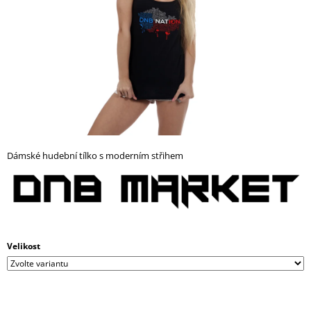
A
J
Í
T
?
Dámské hudební tílko s moderním střihem
HLEDAT
D
O
P
Velikost
O
R
U
Č
U