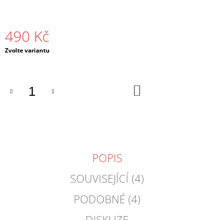
J
E
M
490 Kč
E
Měrná
Zvolte variantu
PÁNSKÁ
cena:
MIKINA
S
KAPUCÍ
DO
DNB
KOŠÍKU
MASKS
ČERNÁ
/
BÍLÁ
990
Kč
POPIS
SOUVISEJÍCÍ (4)
PODOBNÉ (4)
DISKUZE