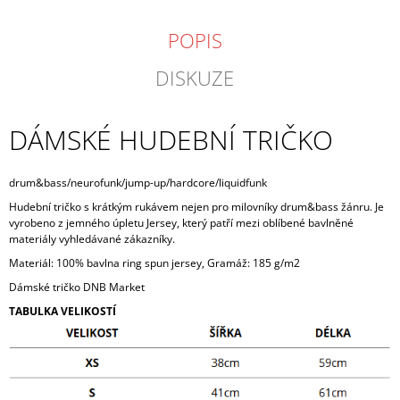
POPIS
DISKUZE
DÁMSKÉ HUDEBNÍ TRIČKO
drum&bass/neurofunk/jump-up/hardcore/liquidfunk
Hudební tričko s krátkým rukávem nejen pro milovníky drum&bass žánru. Je
vyrobeno z jemného úpletu Jersey, který patří mezi oblíbené bavlněné
materiály vyhledávané zákazníky.
Materiál: 100% bavlna ring spun jersey, Gramáž: 185 g/m2
Dámské tričko DNB Market
TABULKA VELIKOSTÍ