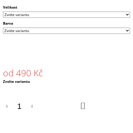
J
Velikost
E
M
E
Barva
PÁNSKÉ
TRIČKO
DRUM
AND
BASS
STRIPES
ČERNÉ
od
490 Kč
/
BÍLÉ
Měrná
Zvolte variantu
490
cena:
Kč
DO
KOŠÍKU