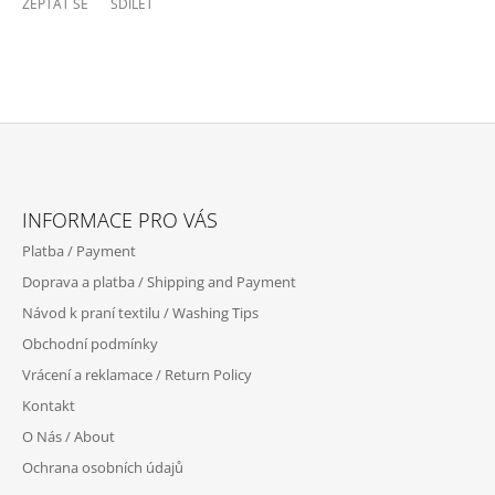
ZEPTAT SE
SDÍLET
Z
Á
INFORMACE PRO VÁS
P
Platba / Payment
A
Doprava a platba / Shipping and Payment
T
Návod k praní textilu / Washing Tips
Í
Obchodní podmínky
Vrácení a reklamace / Return Policy
Kontakt
O Nás / About
Ochrana osobních údajů