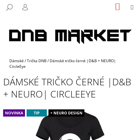
K
Přejít
NÁKUP
M
HLEDAT
na
KOŠÍK
O
PŘIHLÁŠENÍ
ZPĚT
ZPĚT
obsah
Š
Í
C
K
O
P
O
Domů
Dámské
/
Trička DNB
/
Dámské tričko černé |D&B + NEURO|
T
CircleEye
Ř
DÁMSKÉ TRIČKO ČERNÉ |D&B
E
B
+ NEURO| CIRCLEEYE
U
J
E
NOVINKA
TIP
+ NEURO DESIGN
T
E
N