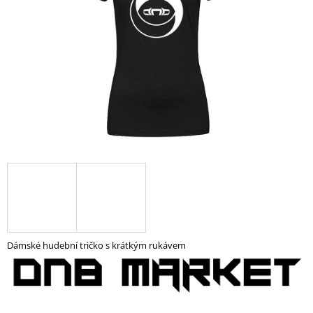
A
J
Í
T
?
HLEDAT
D
O
P
Dámské hudební tričko s krátkým rukávem
O
R
U
Č
U