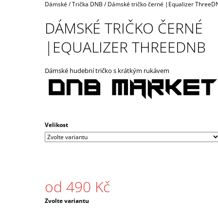
STRIPES ČERNÉ / BÍLÉ
Domů
Dámské
/
Trička DNB
/
Dámské tričko černé |Equalizer ThreeD
490 Kč
DÁMSKÉ TRIČKO ČERNÉ
|EQUALIZER THREEDNB
Dámské hudební tričko s krátkým rukávem
Velikost
od
490 Kč
Měrná
Zvolte variantu
cena: