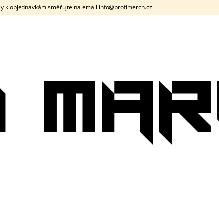
y k objednávkám směřujte na email info@profimerch.cz.
CO POTŘEBUJETE NAJÍT?
HLEDAT
DOPORUČUJEME
PÁNSKÉ TRIČKO DNB SIGNAL ČERNÉ /
PÁNSKÉ TRIČK