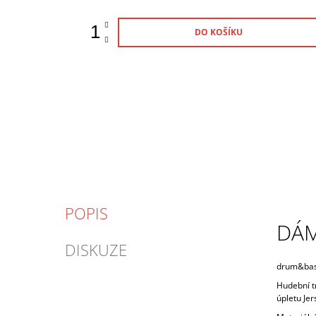
DO KOŠÍKU
POPIS
DÁ
DISKUZE
drum&bass
Hudební t
úpletu Jer