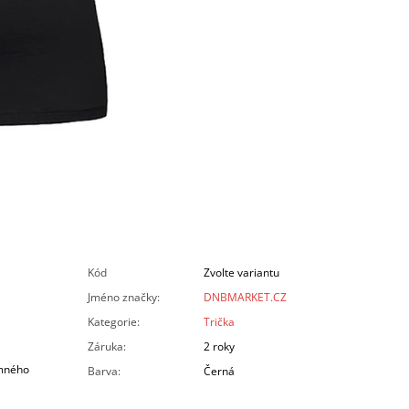
Kód
Zvolte variantu
Jméno značky
:
DNBMARKET.CZ
Kategorie
:
Trička
Záruka
:
2 roky
mného
Barva
:
Černá