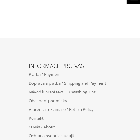
Z
Á
INFORMACE PRO VÁS
P
Platba / Payment
A
Doprava a platba / Shipping and Payment
T
Návod k praní textilu / Washing Tips
Í
Obchodní podmínky
Vrácení a reklamace / Return Policy
Kontakt
O Nás / About
Ochrana osobních údajů