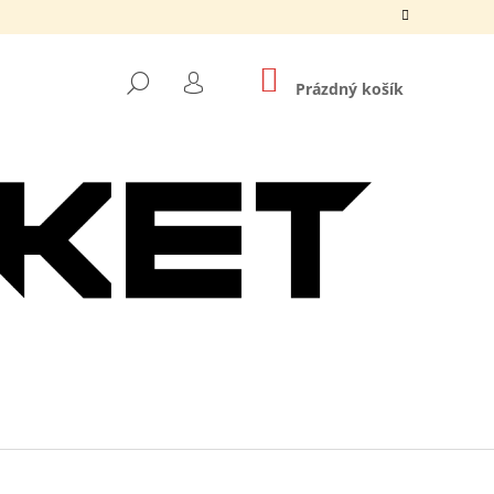
NÁKUPNÍ
HLEDAT
KOŠÍK
Prázdný košík
PŘIHLÁŠENÍ
Následující
O DNB MASKS ČERNÉ /