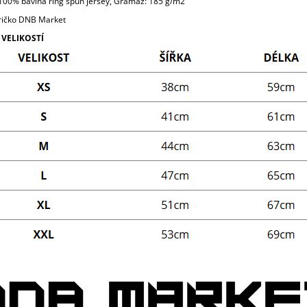
 100% bavlna ring spun jersey, Gramáž: 185 g/m2
ričko DNB Market
 VELIKOSTÍ