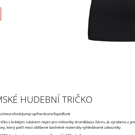
MSKÉ HUDEBNÍ TRIČKO
/neurofunk/jump-up/hardcore/liquidfunk
ričko s krátkým rukávem nejen pro milovníky drum&bass žánru. Je vyrobeno z je
sey, který patří mezi oblíbené bavlněné materiály vyhledávané zákazníky.