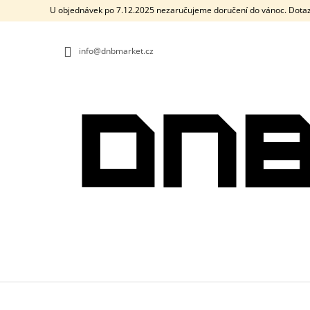
K
Přejít
U objednávek po 7.12.2025 nezaručujeme doručení do vánoc. Dotaz
na
O
ZPĚT
ZPĚT
obsah
DO
DO
Š
OBCHODU
OBCHODU
info@dnbmarket.cz
Í
K
PÁNSKÉ TRIČKO DRUM AND BASS OLD