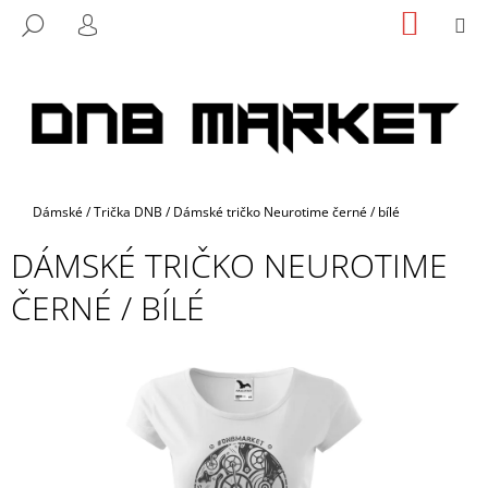
K
Přejít
NÁKUP
M
HLEDAT
na
KOŠÍK
O
PŘIHLÁŠENÍ
ZPĚT
ZPĚT
obsah
Š
Í
C
K
O
P
O
Domů
Dámské
/
Trička DNB
/
Dámské tričko Neurotime černé / bílé
T
Ř
DÁMSKÉ TRIČKO NEUROTIME
E
ČERNÉ / BÍLÉ
B
U
J
E
T
E
N