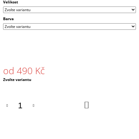
Velikost
J
E
M
Barva
E
PÁNSKÁ
MIKINA
S
KAPUCÍ
DNB
TREE
od
490 Kč
ČERNÁ
/
BÍLÁ
Měrná
Zvolte variantu
cena:
990
Kč
DO
KOŠÍKU