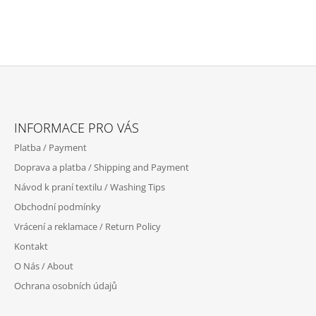
Z
Á
INFORMACE PRO VÁS
P
Platba / Payment
A
Doprava a platba / Shipping and Payment
T
Návod k praní textilu / Washing Tips
Í
Obchodní podmínky
Vrácení a reklamace / Return Policy
Kontakt
O Nás / About
Ochrana osobních údajů