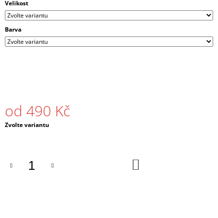
Velikost
J
E
M
Barva
E
PÁNSKÉ
TRIČKO
DNB
SIGNAL
ČERNÉ
/
od
490 Kč
BÍLÉ
490
Měrná
Zvolte variantu
Kč
cena:
DO
KOŠÍKU