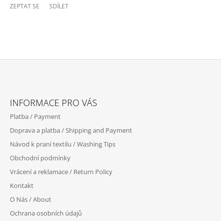
ZEPTAT SE
SDÍLET
Z
Á
INFORMACE PRO VÁS
P
Platba / Payment
A
Doprava a platba / Shipping and Payment
T
Návod k praní textilu / Washing Tips
Í
Obchodní podmínky
Vrácení a reklamace / Return Policy
Kontakt
O Nás / About
Ochrana osobních údajů