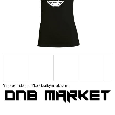
A
J
Í
T
?
HLEDAT
D
O
Dámské hudební tričko s krátkým rukávem
P
O
R
U
Č
U