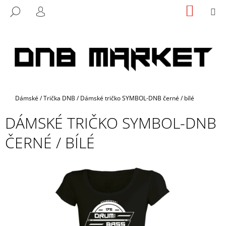
K
Přejít
NÁKUP
M
HLEDAT
na
KOŠÍK
O
PŘIHLÁŠENÍ
ZPĚT
ZPĚT
obsah
Š
Í
C
K
O
P
O
Domů
Dámské
/
Trička DNB
/
Dámské tričko SYMBOL-DNB černé / bílé
T
Ř
DÁMSKÉ TRIČKO SYMBOL-DNB
E
ČERNÉ / BÍLÉ
B
U
J
E
T
E
N