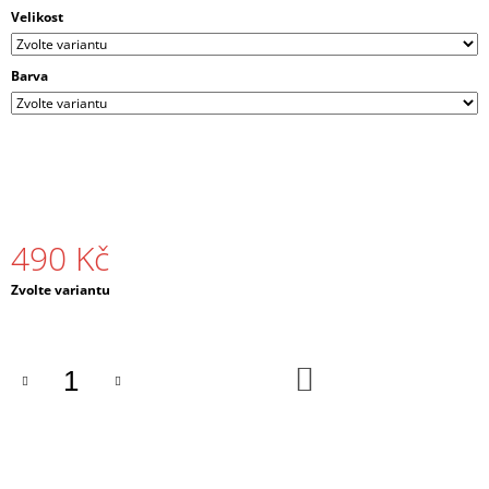
J
Velikost
E
M
Barva
E
PÁNSKÉ
TRIČKO
DNB
MASKS
ČERNÉ
/
BÍLÉ
490 Kč
490
Kč
Měrná
Zvolte variantu
cena:
DO
KOŠÍKU