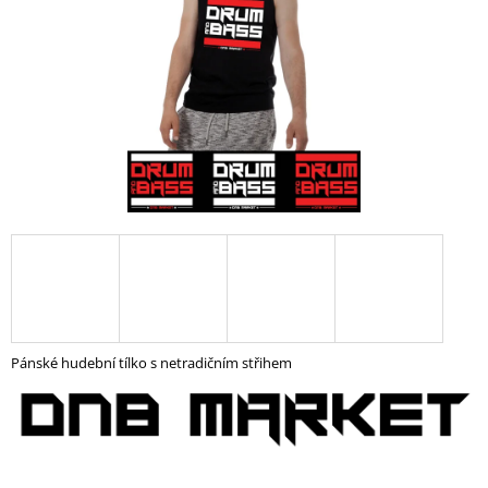
A
J
Í
T
?
HLEDAT
D
O
Pánské hudební tílko s netradičním střihem
P
O
R
U
Č
U