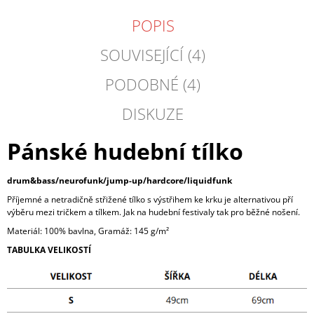
POPIS
SOUVISEJÍCÍ (4)
PODOBNÉ (4)
DISKUZE
Pánské hudební tílko
drum&bass/neurofunk/jump-up/hardcore/liquidfunk
Příjemné a netradičně střižené tílko s výstřihem ke krku je alternativou pří
výběru mezi tričkem a tílkem. Jak na hudební festivaly tak pro běžné nošení.
Materiál: 100% bavlna, Gramáž: 145 g/m²
TABULKA VELIKOSTÍ