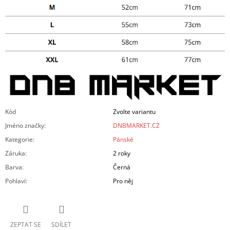
Kód
Zvolte variantu
Jméno značky
:
DNBMARKET.CZ
Kategorie
:
Pánské
Záruka
:
2 roky
Barva
:
Černá
Pohlaví
:
Pro něj
ZEPTAT SE
SDÍLET