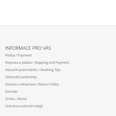
Z
Á
INFORMACE PRO VÁS
P
Platba / Payment
A
Doprava a platba / Shipping and Payment
T
Návod k praní textilu / Washing Tips
Í
Obchodní podmínky
Vrácení a reklamace / Return Policy
Kontakt
O Nás / About
Ochrana osobních údajů