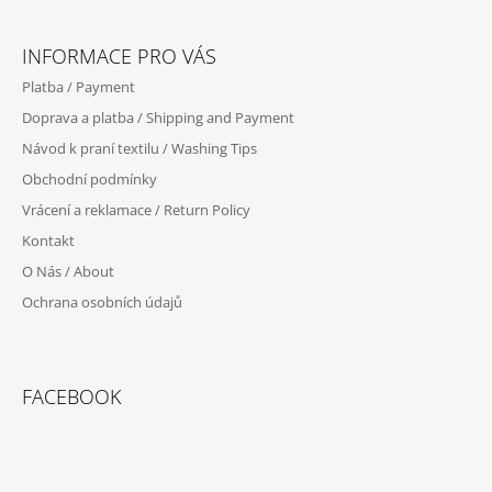
Z
Á
INFORMACE PRO VÁS
P
Platba / Payment
A
Doprava a platba / Shipping and Payment
T
Návod k praní textilu / Washing Tips
Í
Obchodní podmínky
Vrácení a reklamace / Return Policy
Kontakt
O Nás / About
Ochrana osobních údajů
FACEBOOK