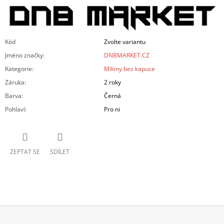
Kód
Zvolte variantu
Jméno značky
:
DNBMARKET.CZ
Kategorie
:
Mikiny bez kapuce
Záruka
:
2 roky
Barva
:
Černá
Pohlaví
:
Pro ni
ZEPTAT SE
SDÍLET