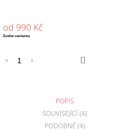
J
E
M
E
od
990 Kč
PÁNSKÉ
Měrná
Zvolte variantu
TRIČKO
cena:
DRUM
AND
BASS
DO
OLD
KOŠÍKU
STRIPES
ČERNÉ
/
BÍLÉ
490
Kč
POPIS
SOUVISEJÍCÍ (4)
PODOBNÉ (4)