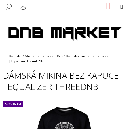
K
Přejít
NÁKUP
M
HLEDAT
na
KOŠÍK
O
PŘIHLÁŠENÍ
ZPĚT
ZPĚT
obsah
Š
Í
C
K
O
P
O
Domů
Dámské
/
Mikina bez kapuce DNB
/
Dámská mikina bez kapuce
T
|Equalizer ThreeDNB
Ř
DÁMSKÁ MIKINA BEZ KAPUCE
E
B
|EQUALIZER THREEDNB
U
J
E
NOVINKA
T
E
N