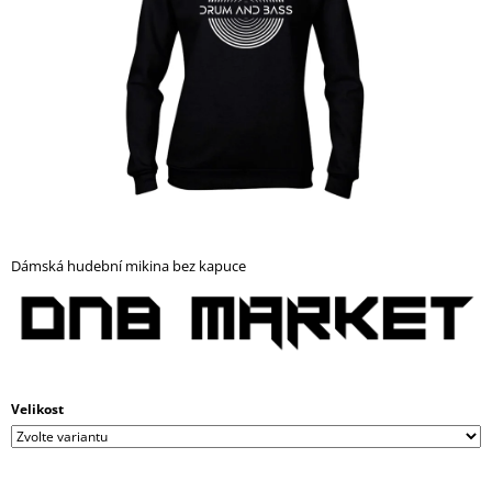
A
J
Í
T
?
HLEDAT
Dámská hudební mikina bez kapuce
D
O
P
O
Velikost
R
U
Č
U